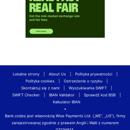
Lokalne strony
|
About Us
|
Polityka prywatności
|
Polityka cookies
|
Ostrzeżenie o ryzyku
|
Skontaktuj się z nami
|
Wyszukiwarka SWIFT
|
SWIFT Checker
|
IBAN Validator
|
Sprawdź kod BSB
|
Kalkulator IBAN
•
Bank.codes jest własnością Wise Payments Ltd. („WE”, „US”), firmy
zarejestrowanej zgodnie z prawem Anglii i Walii z numerem
07209813.