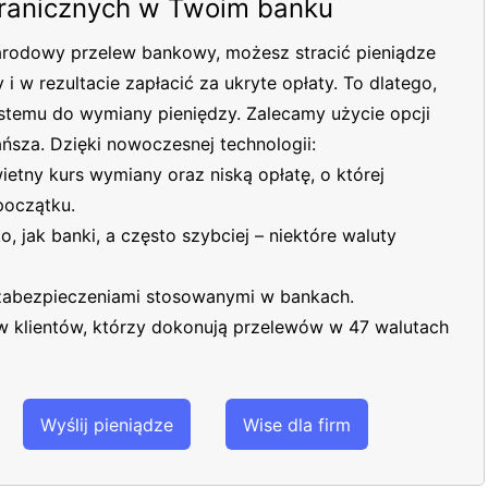
ranicznych w Twoim banku
arodowy przelew bankowy, możesz stracić pieniądze
 w rezultacie zapłacić za ukryte opłaty. To dlatego,
ystemu do wymiany pieniędzy. Zalecamy użycie opcji
ańsza. Dzięki nowoczesnej technologii:
etny kurs wymiany oraz niską opłatę, o której
początku.
, jak banki, a często szybciej – niektóre waluty
 zabezpieczeniami stosowanymi w bankach.
w klientów, którzy dokonują przelewów w 47 walutach
Wyślij pieniądze
Wise dla firm