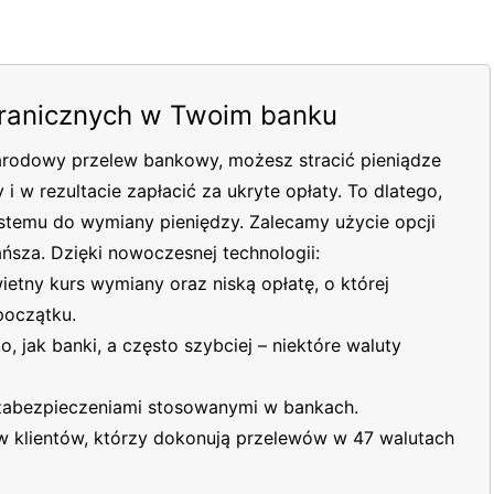
ranicznych w Twoim banku
arodowy przelew bankowy, możesz stracić pieniądze
 w rezultacie zapłacić za ukryte opłaty. To dlatego,
ystemu do wymiany pieniędzy. Zalecamy użycie opcji
ańsza. Dzięki nowoczesnej technologii:
etny kurs wymiany oraz niską opłatę, o której
początku.
, jak banki, a często szybciej – niektóre waluty
 zabezpieczeniami stosowanymi w bankach.
w klientów, którzy dokonują przelewów w 47 walutach