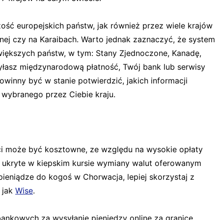
ść europejskich państw, jak również przez wiele krajów
nej czy na Karaibach. Warto jednak zaznaczyć, że system
jwiększych państw, w tym: Stany Zjednoczone, Kanadę,
syłasz międzynarodową płatność, Twój bank lub serwisy
owinny być w stanie potwierdzić, jakich informacji
 wybranego przez Ciebie kraju.
i może być kosztowne, ze względu na wysokie opłaty
— ukryte w kiepskim kursie wymiany walut oferowanym
pieniądze do kogoś w Chorwacja, lepiej skorzystaj z
 jak
Wise
.
bankowych za wysyłanie pieniędzy online za granicę.