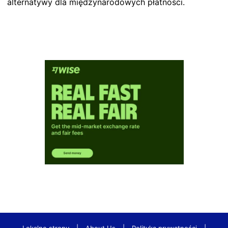
alternatywy dla międzynarodowych płatności.
Lokalne strony
|
About Us
|
Polityka prywatności
|