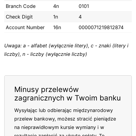
Branch Code
4n
0101
Check Digit
1n
4
Account Number
16n
0000071219812874
Uwaga: a - alfabet (wyłącznie litery), c - znaki (litery i
liczby), n - liczby (wyłącznie liczby)
Minusy przelewów
zagranicznych w Twoim banku
Wysyłając lub odbierając międzynarodowy
przelew bankowy, możesz stracić pieniądze
na nieprawidłowym kursie wymiany i w
rezultacie zapłacić za ukryte opłaty. To