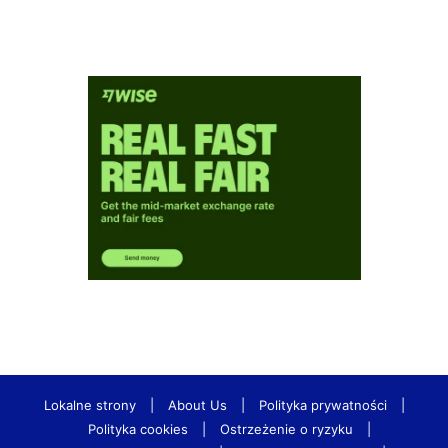
Lokalne strony
|
About Us
|
Polityka prywatności
|
Polityka cookies
|
Ostrzeżenie o ryzyku
|