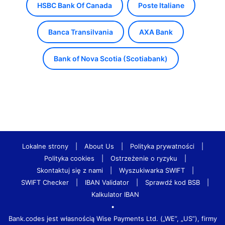
HSBC Bank Of Canada
Poste Italiane
Banca Transilvania
AXA Bank
Bank of Nova Scotia (Scotiabank)
Lokalne strony
|
About Us
|
Polityka prywatności
|
Polityka cookies
|
Ostrzeżenie o ryzyku
|
Skontaktuj się z nami
|
Wyszukiwarka SWIFT
|
SWIFT Checker
|
IBAN Validator
|
Sprawdź kod BSB
|
Kalkulator IBAN
•
Bank.codes jest własnością Wise Payments Ltd. („WE”, „US”), firmy