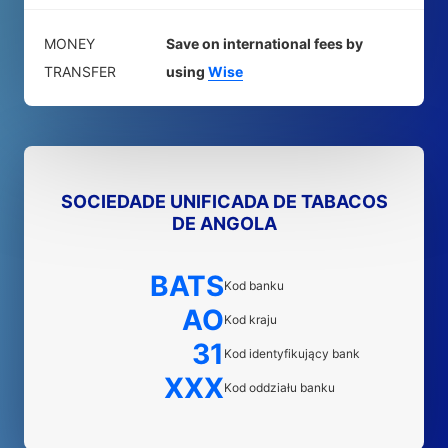
MONEY
Save on international fees by
TRANSFER
using
Wise
SOCIEDADE UNIFICADA DE TABACOS
DE ANGOLA
BATS
Kod banku
AO
Kod kraju
31
Kod identyfikujący bank
XXX
Kod oddziału banku