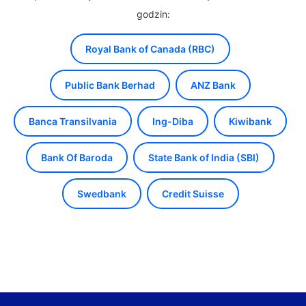
godzin:
Royal Bank of Canada (RBC)
Public Bank Berhad
ANZ Bank
Banca Transilvania
Ing-Diba
Kiwibank
Bank Of Baroda
State Bank of India (SBI)
Swedbank
Credit Suisse