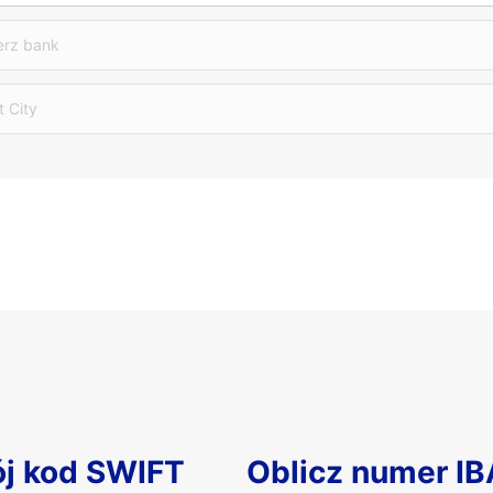
erz bank
t City
ój kod SWIFT
Oblicz numer I