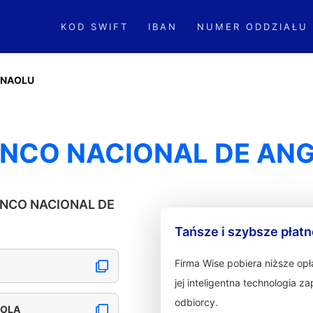
KOD SWIFT
IBAN
NUMER ODDZIAŁU
ANAOLU
ANCO NACIONAL DE AN
BANCO NACIONAL DE
Tańsze i szybsze płat
Firma Wise pobiera niższe op
jej inteligentna technologia 
odbiorcy.
GOLA