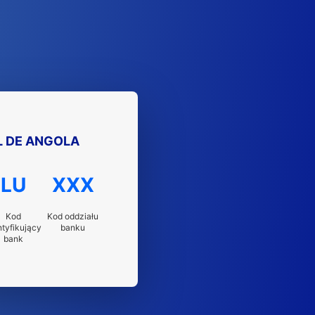
 DE ANGOLA
LU
XXX
Kod
Kod oddziału
ntyfikujący
banku
bank