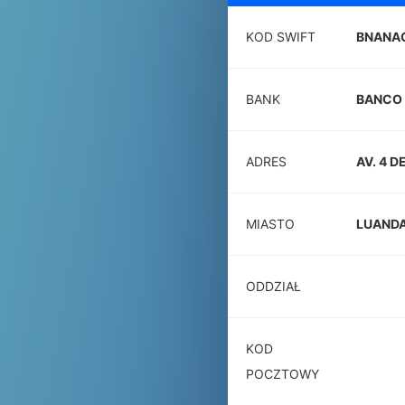
KOD SWIFT
BNANA
BANK
BANCO 
ADRES
AV. 4 D
MIASTO
LUAND
ODDZIAŁ
KOD
POCZTOWY