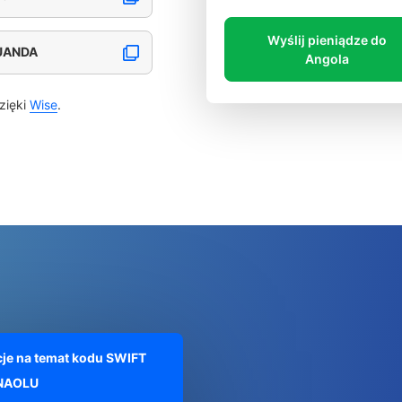
Wyślij pieniądze do
LUANDA
Angola
zięki
Wise
.
je na temat kodu SWIFT
NAOLU