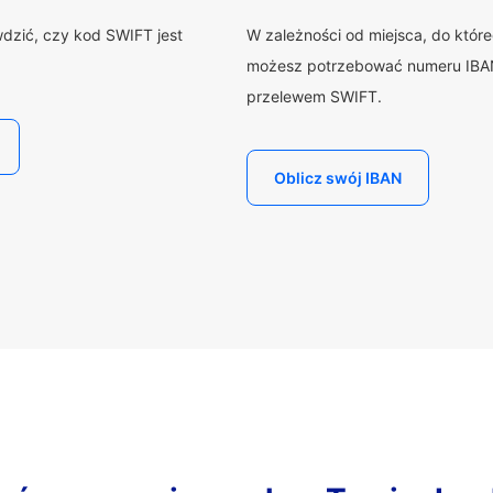
wdzić, czy kod SWIFT jest
W zależności od miejsca, do któr
możesz potrzebować numeru IBAN
przelewem SWIFT.
Oblicz swój IBAN