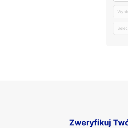
Wybi
Selec
Zweryfikuj Tw