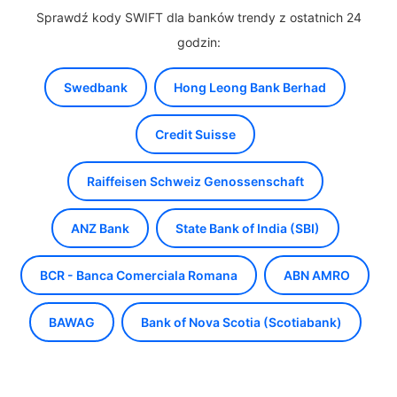
Sprawdź kody SWIFT dla banków trendy z ostatnich 24
godzin:
Swedbank
Hong Leong Bank Berhad
Credit Suisse
Raiffeisen Schweiz Genossenschaft
ANZ Bank
State Bank of India (SBI)
BCR - Banca Comerciala Romana
ABN AMRO
BAWAG
Bank of Nova Scotia (Scotiabank)