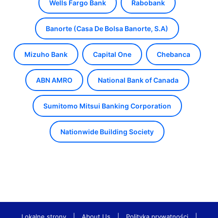
Wells Fargo Bank
Rabobank
Banorte (Casa De Bolsa Banorte, S.A)
Mizuho Bank
Capital One
Chebanca
ABN AMRO
National Bank of Canada
Sumitomo Mitsui Banking Corporation
Nationwide Building Society
Lokalne strony
|
About Us
|
Polityka prywatności
|