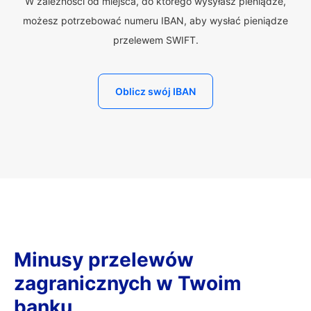
W zależności od miejsca, do którego wysyłasz pieniądze,
możesz potrzebować numeru IBAN, aby wysłać pieniądze
przelewem SWIFT.
Oblicz swój IBAN
Minusy przelewów
zagranicznych w Twoim
banku