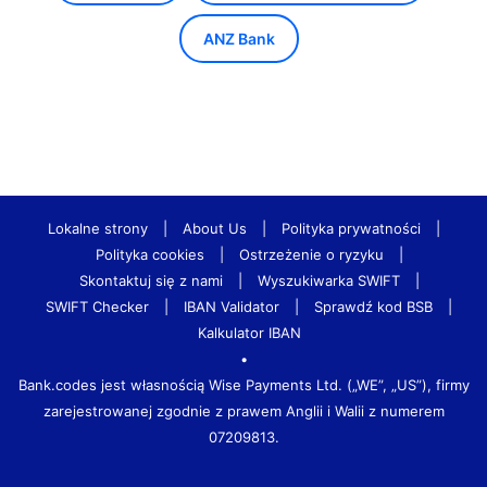
ANZ Bank
Lokalne strony
|
About Us
|
Polityka prywatności
|
Polityka cookies
|
Ostrzeżenie o ryzyku
|
Skontaktuj się z nami
|
Wyszukiwarka SWIFT
|
SWIFT Checker
|
IBAN Validator
|
Sprawdź kod BSB
|
Kalkulator IBAN
•
Bank.codes jest własnością Wise Payments Ltd. („WE”, „US”), firmy
zarejestrowanej zgodnie z prawem Anglii i Walii z numerem
07209813.