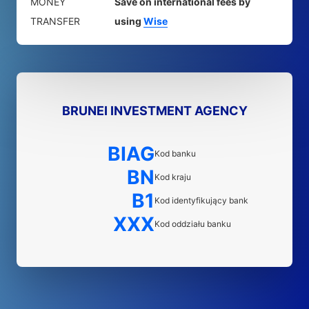
MONEY
Save on international fees by
TRANSFER
using
Wise
BRUNEI INVESTMENT AGENCY
BIAG
Kod banku
BN
Kod kraju
B1
Kod identyfikujący bank
XXX
Kod oddziału banku