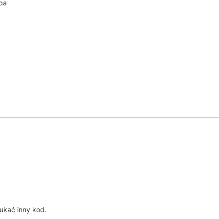
iba
?
ukać inny kod.