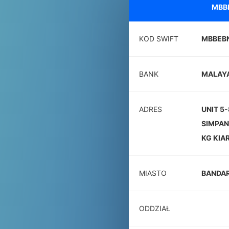
MBB
KOD SWIFT
MBBEB
BANK
MALAYA
ADRES
UNIT 5
SIMPAN
KG KIA
MIASTO
BANDAR
ODDZIAŁ