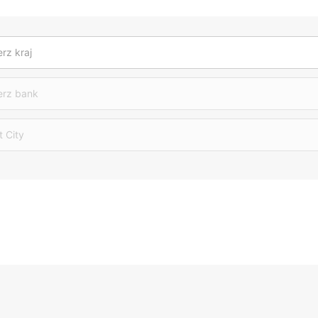
rz kraj
erz bank
t City