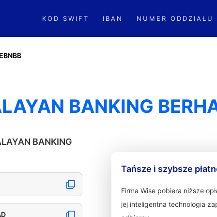
KOD SWIFT
IBAN
NUMER ODDZIAŁU
EBNBB
ALAYAN BANKING BERH
MALAYAN BANKING
Tańsze i szybsze płat
Firma Wise pobiera niższe op
jej inteligentna technologia 
AD