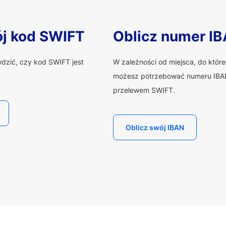
ój kod SWIFT
Oblicz numer I
wdzić, czy kod SWIFT jest
W zależności od miejsca, do któr
możesz potrzebować numeru IBAN
przelewem SWIFT.
Oblicz swój IBAN