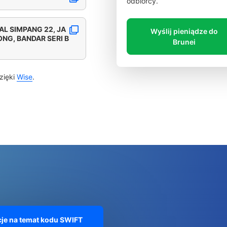
odbiorcy.
AL SIMPANG 22, JA
Wyślij pieniądze do
ONG, BANDAR SERI B
Brunei
zięki
Wise
.
je na temat kodu SWIFT