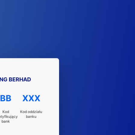
NG BERHAD
BB
XXX
Kod
Kod oddziału
ntyfikujący
banku
bank