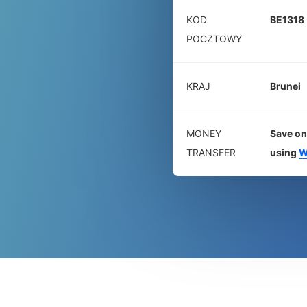
KOD
BE1318
POCZTOWY
KRAJ
Brunei
MONEY
Save on
TRANSFER
using
W