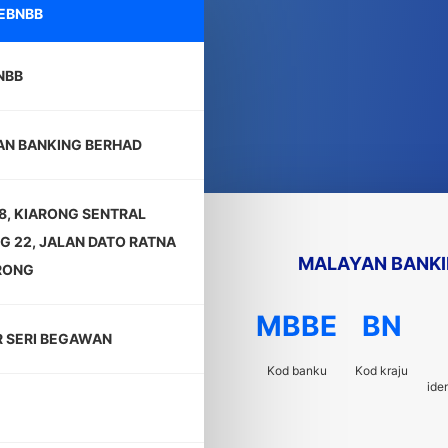
EBNBB
NBB
N BANKING BERHAD
-8, KIARONG SENTRAL
G 22, JALAN DATO RATNA
MALAYAN BANKI
RONG
MBBE
BN
 SERI BEGAWAN
Kod banku
Kod kraju
ide