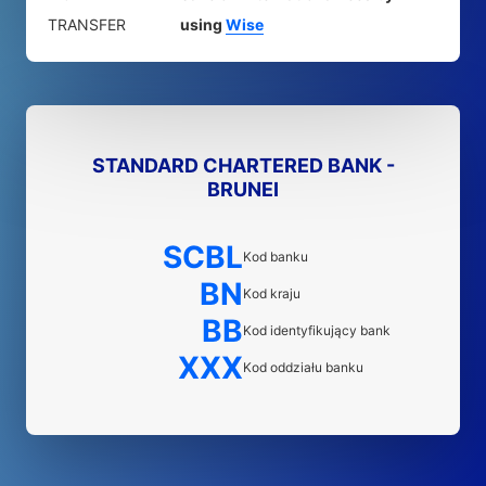
TRANSFER
using
Wise
STANDARD CHARTERED BANK -
BRUNEI
SCBL
Kod banku
BN
Kod kraju
BB
Kod identyfikujący bank
XXX
Kod oddziału banku