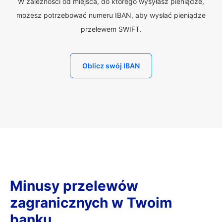
W zależności od miejsca, do którego wysyłasz pieniądze,
możesz potrzebować numeru IBAN, aby wysłać pieniądze
przelewem SWIFT.
Oblicz swój IBAN
Minusy przelewów
zagranicznych w Twoim
banku