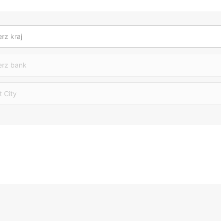
rz kraj
erz bank
t City