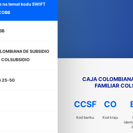
e na temat kodu SWIFT
COBB
BB
LOMBIANA DE SUBSIDIO
R COLSUBSIDIO
CAJA COLOMBIANA
6 25-50
FAMILIAR COL
CCSF
CO
Kod banku
Kod kraju
ident