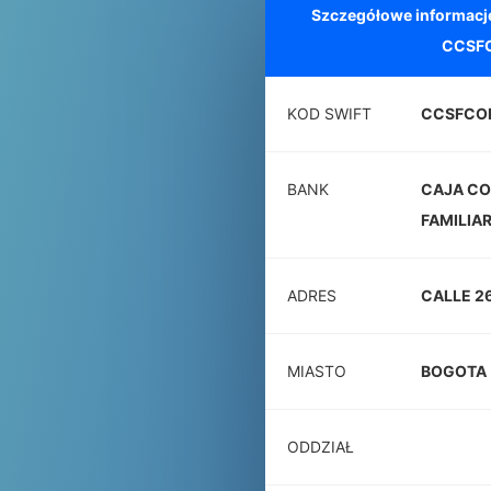
Szczegółowe informacj
CCSF
KOD SWIFT
CCSFCO
BANK
CAJA CO
FAMILIA
ADRES
CALLE 2
MIASTO
BOGOTA
ODDZIAŁ