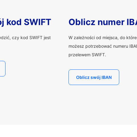
ój kod SWIFT
Oblicz numer I
wdzić, czy kod SWIFT jest
W zależności od miejsca, do któr
możesz potrzebować numeru IBAN
przelewem SWIFT.
Oblicz swój IBAN