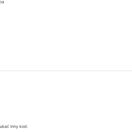
iba
?
ukać inny kod.