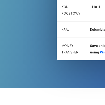
KOD
111811
POCZTOWY
KRAJ
Kolumbi
MONEY
Save on i
TRANSFER
using
Wi