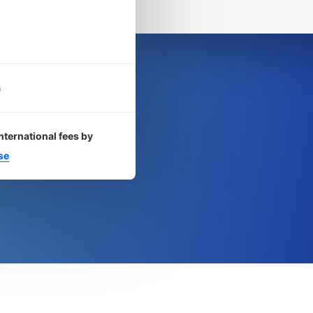
a
nternational fees by
se