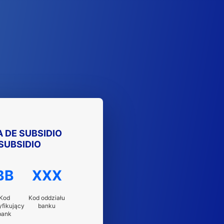
 DE SUBSIDIO
SUBSIDIO
BB
XXX
Kod
Kod oddziału
yfikujący
banku
bank