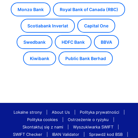
Monzo Bank
Royal Bank of Canada (RBC)
Scotiabank Inverlat
Capital One
Swedbank
HDFC Bank
BBVA
Kiwibank
Public Bank Berhad
Lokalne strony
|
About Us
|
Polityka prywatności
|
Polityka cookies
|
Ostrzeżenie o ryzyku
|
Skontaktuj się z nami
|
Wyszukiwarka SWIFT
|
SWIFT Checker
|
IBAN Validator
|
Sprawdź kod BSB
|