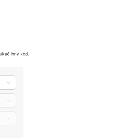
?
ukać inny kod.