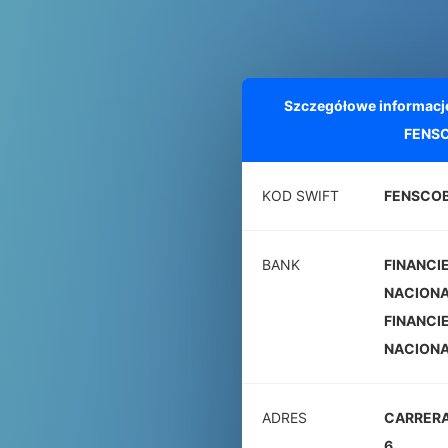
Szczegółowe informacj
FENS
KOD SWIFT
FENSCO
BANK
FINANCI
NACIONA
FINANCI
NACIONA
ADRES
CARRERA
6