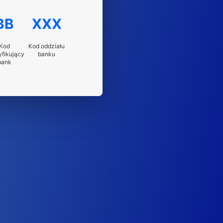
BB
XXX
Kod
Kod oddziału
yfikujący
banku
bank