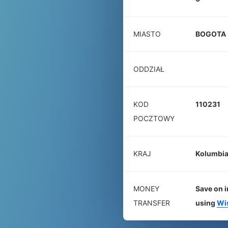
MIASTO
BOGOTA
ODDZIAŁ
KOD
110231
POCZTOWY
KRAJ
Kolumbi
MONEY
Save on i
TRANSFER
using
Wi