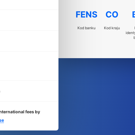
FENS
CO
Kod banku
Kod kraju
ident
a
nternational fees by
se