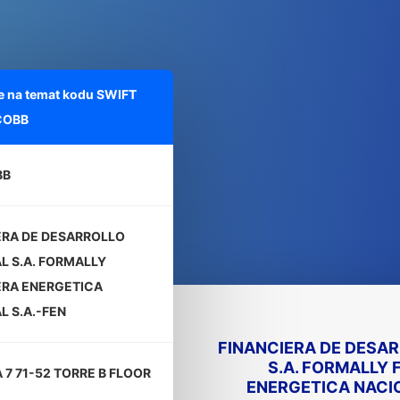
e na temat kodu SWIFT
COBB
BB
ERA DE DESARROLLO
L S.A. FORMALLY
ERA ENERGETICA
L S.A.-FEN
FINANCIERA DE DESA
S.A. FORMALLY 
 7 71-52 TORRE B FLOOR
ENERGETICA NACIO