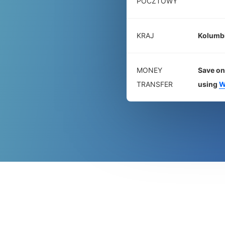
POCZTOWY
KRAJ
Kolumb
MONEY
Save on
TRANSFER
using
W