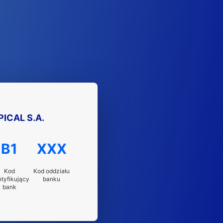
ICAL S.A.
B1
XXX
Kod
Kod oddziału
ntyfikujący
banku
bank