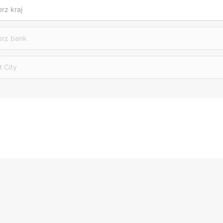
rz kraj
erz bank
t City