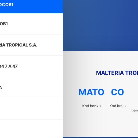
OCOB1
OB1
IA TROPICAL S.A.
4 7 A 47
MALTERIA TROP
A
MATO
CO
Kod banku
Kod kraju
ide