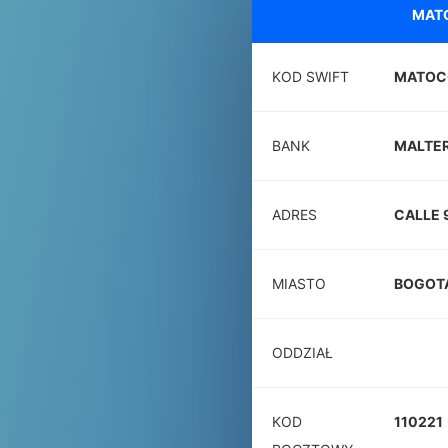
MAT
KOD SWIFT
MATOC
BANK
MALTER
ADRES
CALLE 9
MIASTO
BOGOT
ODDZIAŁ
KOD
110221