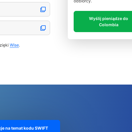
odbiorcy.
Wyślij pieniądze do
Colombia
zięki
Wise
.
je na temat kodu SWIFT