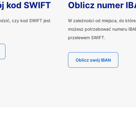
ój kod SWIFT
Oblicz numer I
wdzić, czy kod SWIFT jest
W zależności od miejsca, do któr
możesz potrzebować numeru IBAN
przelewem SWIFT.
Oblicz swój IBAN