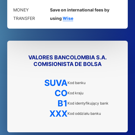
MONEY
Save on international fees by
TRANSFER
using
Wise
VALORES BANCOLOMBIA S.A.
COMISIONISTA DE BOLSA
SUVA
Kod banku
CO
Kod kraju
B1
Kod identyfikujący bank
XXX
Kod oddziału banku