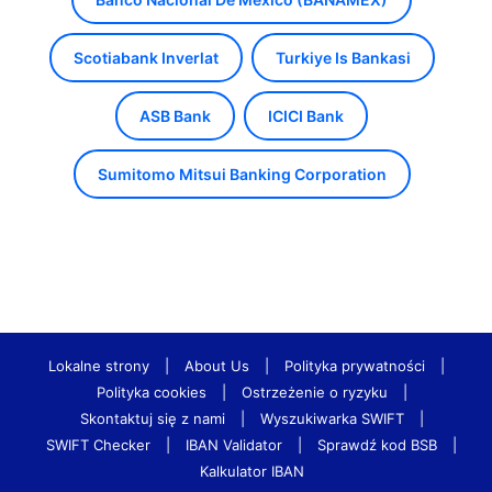
Scotiabank Inverlat
Turkiye Is Bankasi
ASB Bank
ICICI Bank
Sumitomo Mitsui Banking Corporation
Lokalne strony
|
About Us
|
Polityka prywatności
|
Polityka cookies
|
Ostrzeżenie o ryzyku
|
Skontaktuj się z nami
|
Wyszukiwarka SWIFT
|
SWIFT Checker
|
IBAN Validator
|
Sprawdź kod BSB
|
Kalkulator IBAN