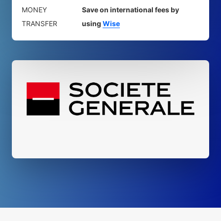
MONEY
Save on international fees by
TRANSFER
using
Wise