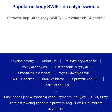
Popularne kody SWIFT na całym świecie
Sprawdź popularne kody SWIFT/BIC z ostatnich 24 godzin:
Lokalne strony
|
About Us
|
Polityka prywatności
|
Polityka cookies
|
Ostrzeżenie o ryzyku
|
Skontaktuj się z nami
|
Wyszukiwarka SWIFT
|
SWIFT Checker
|
IBAN Validator
|
Sprawdź kod BSB
|
Kalkulator IBAN
•
Bank.codes jest własnością Wise Payments Ltd. („WE”, „US”), firmy
zarejestrowanej zgodnie z prawem Anglii i Walii z numerem
07209813.