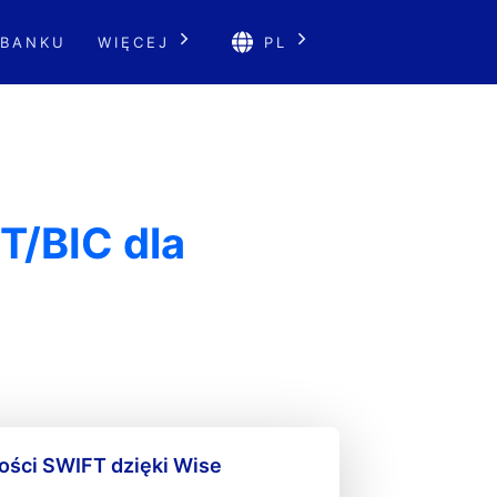
 BANKU
WIĘCEJ
PL
T/BIC dla
ności SWIFT dzięki Wise