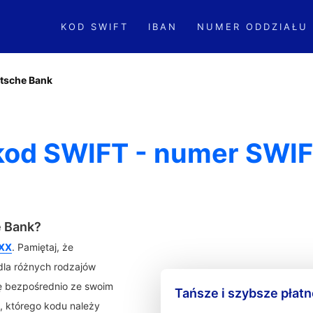
KOD SWIFT
IBAN
NUMER ODDZIAŁU
tsche Bank
kod SWIFT - numer SWIF
e Bank?
XX
. Pamiętaj, że
la różnych rodzajów
ię bezpośrednio ze swoim
Tańsze i szybsze płat
, którego kodu należy