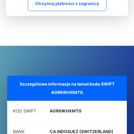
Otrzymuj płatności z zagranicy
Szczegółowe informacje na temat kodu SWIFT
AGRIHKHXMTG
KOD SWIFT
AGRIHKHXMTG
BANK
CA INDOSUEZ (SWITZERLAND)