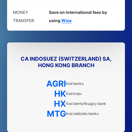
MONEY
Save on international fees by
TRANSFER
using
Wise
CA INDOSUEZ (SWITZERLAND) SA,
HONG KONG BRANCH
AGRI
Kod banku
HK
Kod kraju
HX
Kod identyfikujący bank
MTG
Kod oddziału banku