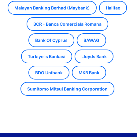
Malayan Banking Berhad (Maybank)
Halifax
BCR - Banca Comerciala Romana
Bank Of Cyprus
BAWAG
Turkiye Is Bankasi
Lloyds Bank
BDO Unibank
MKB Bank
Sumitomo Mitsui Banking Corporation