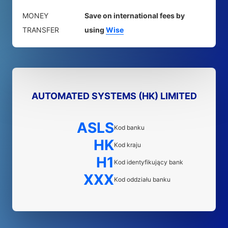
MONEY
Save on international fees by
TRANSFER
using
Wise
AUTOMATED SYSTEMS (HK) LIMITED
ASLS
Kod banku
HK
Kod kraju
H1
Kod identyfikujący bank
XXX
Kod oddziału banku