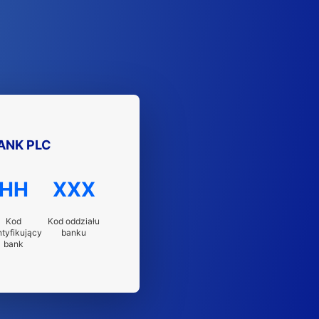
ANK PLC
HH
XXX
Kod
Kod oddziału
ntyfikujący
banku
bank