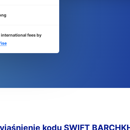
ong
 international fees by
ise
yjaśnienie kodu SWIFT BARCHK