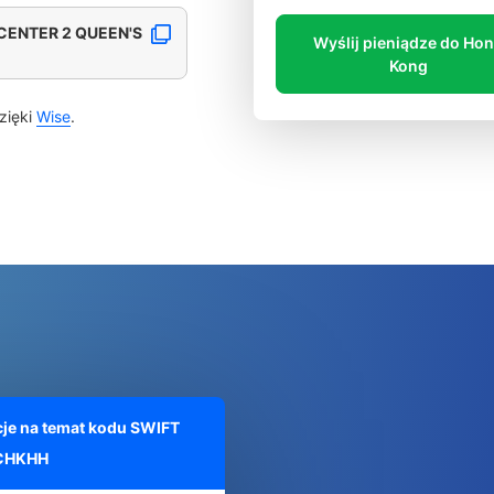
CENTER 2 QUEEN'S
Wyślij pieniądze do Ho
Kong
zięki
Wise
.
je na temat kodu SWIFT
CHKHH