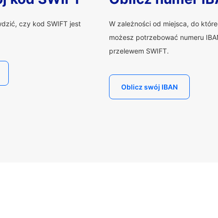
wdzić, czy kod SWIFT jest
W zależności od miejsca, do któr
możesz potrzebować numeru IBAN
przelewem SWIFT.
Oblicz swój IBAN