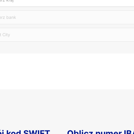
erz bank
t City
ój kod SWIFT
Oblicz numer I