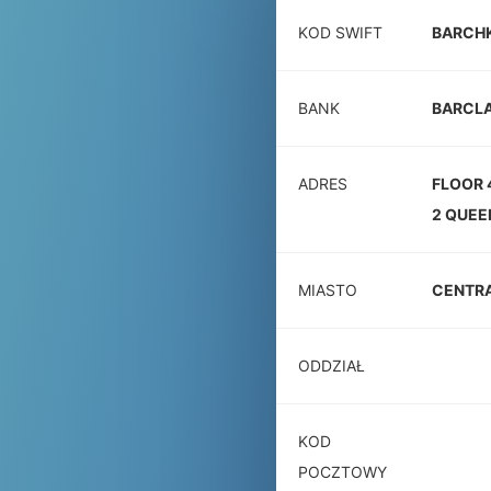
KOD SWIFT
BARCH
BANK
BARCLA
ADRES
FLOOR 
2 QUEE
MIASTO
CENTR
ODDZIAŁ
KOD
POCZTOWY