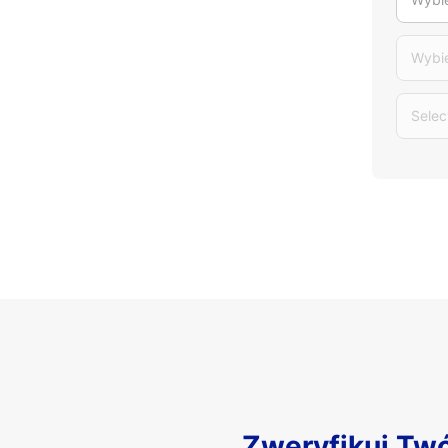
Wybi
Selec
Zweryfikuj Tw