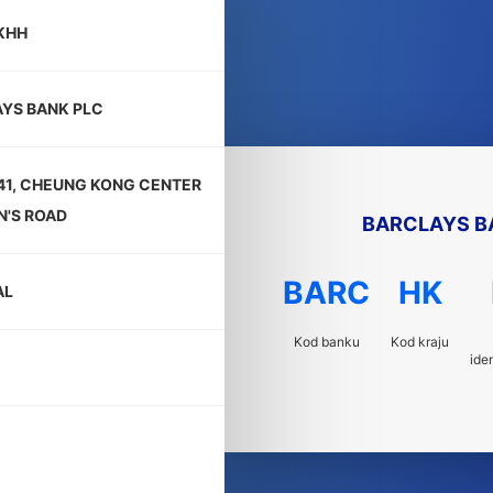
KHH
YS BANK PLC
41, CHEUNG KONG CENTER
N'S ROAD
BARCLAYS B
BARC
HK
AL
Kod banku
Kod kraju
ide