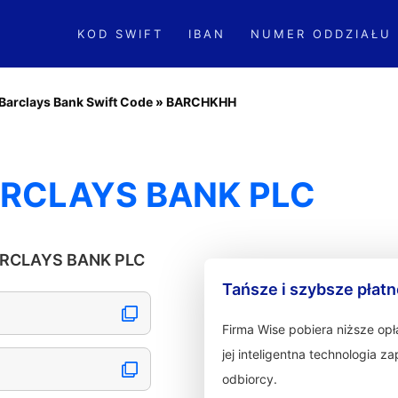
KOD SWIFT
IBAN
NUMER ODDZIAŁU
Barclays Bank Swift Code
»
BARCHKHH
ARCLAYS BANK PLC
BARCLAYS BANK PLC
Tańsze i szybsze płat
Firma Wise pobiera niższe op
jej inteligentna technologia 
odbiorcy.