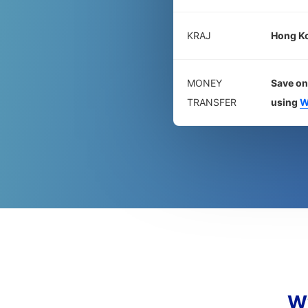
KRAJ
Hong K
MONEY
Save on
TRANSFER
using
W
W