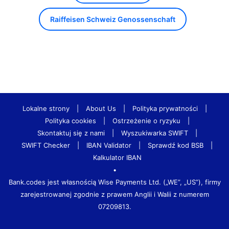
Raiffeisen Schweiz Genossenschaft
Lokalne strony
|
About Us
|
Polityka prywatności
|
Polityka cookies
|
Ostrzeżenie o ryzyku
|
Skontaktuj się z nami
|
Wyszukiwarka SWIFT
|
SWIFT Checker
|
IBAN Validator
|
Sprawdź kod BSB
|
Kalkulator IBAN
•
Bank.codes jest własnością Wise Payments Ltd. („WE”, „US”), firmy
zarejestrowanej zgodnie z prawem Anglii i Walii z numerem
07209813.