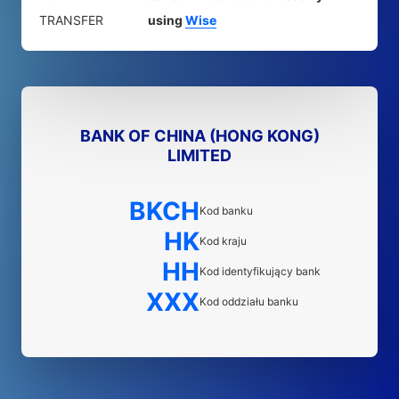
TRANSFER
using
Wise
BANK OF CHINA (HONG KONG)
LIMITED
BKCH
Kod banku
HK
Kod kraju
HH
Kod identyfikujący bank
XXX
Kod oddziału banku