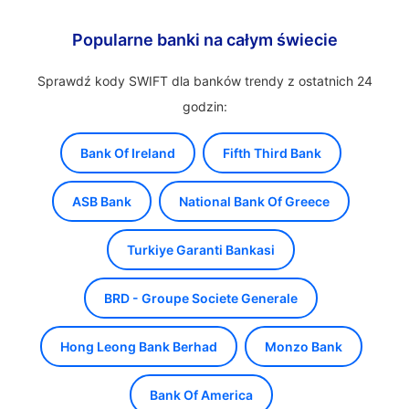
Popularne banki na całym świecie
Sprawdź kody SWIFT dla banków trendy z ostatnich 24
godzin:
Bank Of Ireland
Fifth Third Bank
ASB Bank
National Bank Of Greece
Turkiye Garanti Bankasi
BRD - Groupe Societe Generale
Hong Leong Bank Berhad
Monzo Bank
Bank Of America