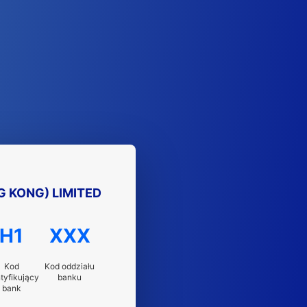
 KONG) LIMITED
H1
XXX
Kod
Kod oddziału
tyfikujący
banku
bank