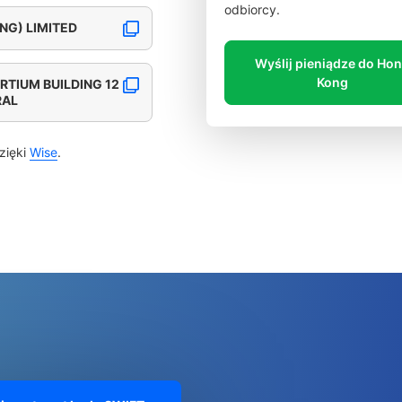
odbiorcy.
NG) LIMITED
Wyślij pieniądze do Ho
Kong
RTIUM BUILDING 12
RAL
zięki
Wise
.