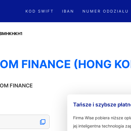
KOD SWIFT
IBAN
NUMER ODDZIAŁU
BMHKHKH1
OM FINANCE (HONG KO
BCOM FINANCE
Tańsze i szybsze płat
Firma Wise pobiera niższe op
jej inteligentna technologia 