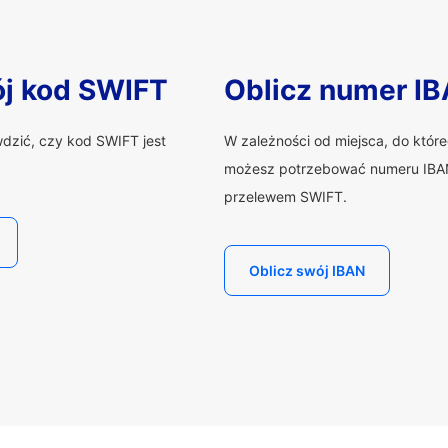
ój kod SWIFT
Oblicz numer I
wdzić, czy kod SWIFT jest
W zależności od miejsca, do któr
możesz potrzebować numeru IBAN
przelewem SWIFT.
Oblicz swój IBAN