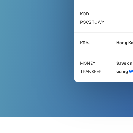
KOD
POCZTOWY
KRAJ
Hong K
MONEY
Save on 
TRANSFER
using
W