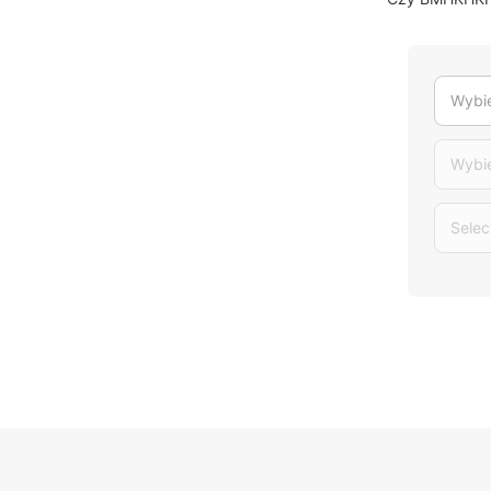
Wybie
Wybi
Selec