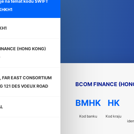
je na temat kodu SWIFT
KHKH1
KH1
INANCE (HONG KONG)
D
1, FAR EAST CONSORTIUM
BCOM FINANCE (HONG
NG 121 DES VOEUX ROAD
BMHK
HK
AL
Kod banku
Kod kraju
iden