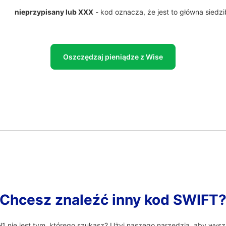
nieprzypisany lub XXX
- kod oznacza, że jest to główna siedz
Oszczędzaj pieniądze z Wise
Chcesz znaleźć inny kod SWIFT
nie jest tym, którego szukasz? Użyj naszego narzędzia, aby wysz