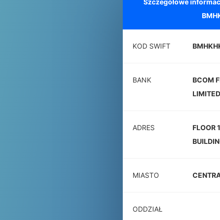
Szczegółowe informac
BMH
KOD SWIFT
BMHKH
BANK
BCOM F
LIMITE
ADRES
FLOOR 
BUILDI
MIASTO
CENTR
ODDZIAŁ