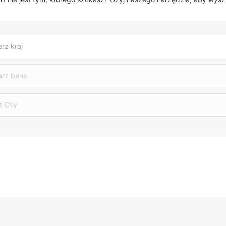
rz kraj
erz bank
t City