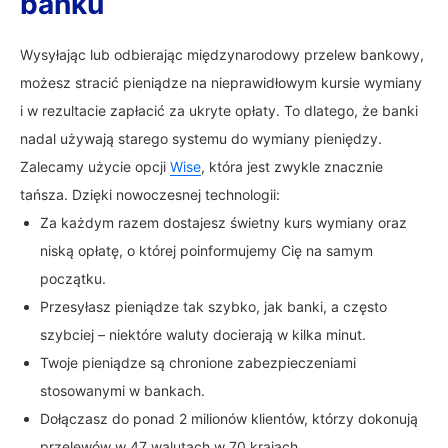
banku
Wysyłając lub odbierając międzynarodowy przelew bankowy,
możesz stracić pieniądze na nieprawidłowym kursie wymiany
i w rezultacie zapłacić za ukryte opłaty. To dlatego, że banki
nadal używają starego systemu do wymiany pieniędzy.
Zalecamy użycie opcji
Wise
, która jest zwykle znacznie
tańsza. Dzięki nowoczesnej technologii:
Za każdym razem dostajesz świetny kurs wymiany oraz
niską opłatę, o której poinformujemy Cię na samym
początku.
Przesyłasz pieniądze tak szybko, jak banki, a często
szybciej – niektóre waluty docierają w kilka minut.
Twoje pieniądze są chronione zabezpieczeniami
stosowanymi w bankach.
Dołączasz do ponad 2 milionów klientów, którzy dokonują
przelewów w 47 walutach w 70 krajach.