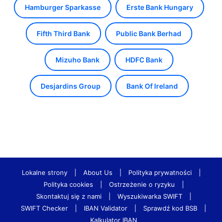
Hamburger Sparkasse
Erste Bank Hungary
Fifth Third Bank
Public Bank Berhad
Mizuho Bank
HDFC Bank
Desjardins Group
Bank Of Ireland
Lokalne strony
|
About Us
|
Polityka prywatności
|
Polityka cookies
|
Ostrzeżenie o ryzyku
|
Skontaktuj się z nami
|
Wyszukiwarka SWIFT
|
SWIFT Checker
|
IBAN Validator
|
Sprawdź kod BSB
|
Kalkulator IBAN