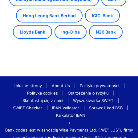
Hong Leong Bank Berhad
ICICI Bank
Lloyds Bank
Ing-Diba
N26 Bank
Lokalne strony
|
About Us
|
Polityka prywatności
|
Polityka cookies
|
Ostrzeżenie o ryzyku
|
Skontaktuj się z nami
|
Wyszukiwarka SWIFT
|
SWIFT Checker
|
IBAN Validator
|
Sprawdź kod BSB
|
Kalkulator IBAN
•
Bank.codes jest własnością Wise Payments Ltd. („WE”, „US”), firmy
zarejestrowanej zgodnie z prawem Anglii i Walii z numerem