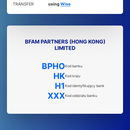
TRANSFER
using
Wise
BFAM PARTNERS (HONG KONG)
LIMITED
BPHO
Kod banku
HK
Kod kraju
H1
Kod identyfikujący bank
XXX
Kod oddziału banku