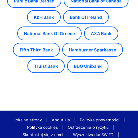
Public Bank Berhad
National Bank of Canada
K&H Bank
Bank Of Ireland
National Bank Of Greece
AXA Bank
Fifth Third Bank
Hamburger Sparkasse
Truist Bank
BDO Unibank
Lokalne strony
|
About Us
|
Polityka prywatności
|
Polityka cookies
|
Ostrzeżenie o ryzyku
|
Skontaktuj się z nami
|
Wyszukiwarka SWIFT
|