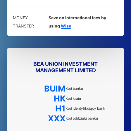
MONEY
Save on international fees by
TRANSFER
using
Wise
BEA UNION INVESTMENT
MANAGEMENT LIMITED
BUIM
Kod banku
HK
Kod kraju
H1
Kod identyfikujący bank
XXX
Kod oddziału banku