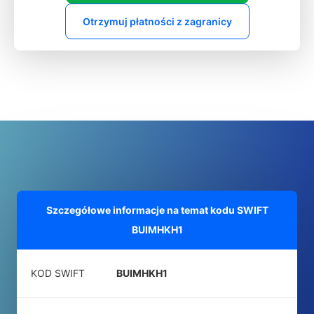
Otrzymuj płatności z zagranicy
Szczegółowe informacje na temat kodu SWIFT
BUIMHKH1
KOD SWIFT
BUIMHKH1