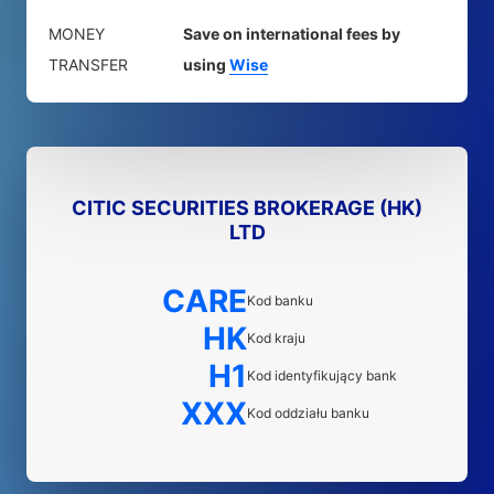
MONEY
Save on international fees by
TRANSFER
using
Wise
CITIC SECURITIES BROKERAGE (HK)
LTD
CARE
Kod banku
HK
Kod kraju
H1
Kod identyfikujący bank
XXX
Kod oddziału banku