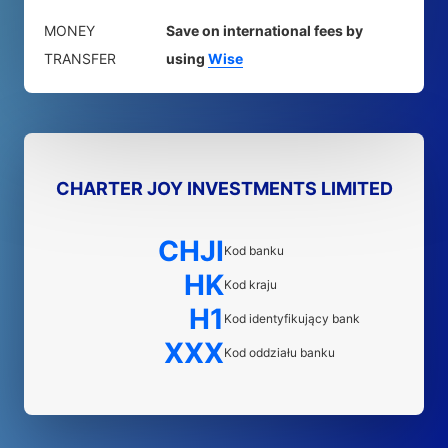
MONEY
Save on international fees by
TRANSFER
using
Wise
CHARTER JOY INVESTMENTS LIMITED
CHJI
Kod banku
HK
Kod kraju
H1
Kod identyfikujący bank
XXX
Kod oddziału banku