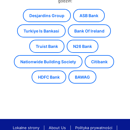
godzin:
Desjardins Group
ASB Bank
Turkiye Is Bankasi
Bank Of Ireland
Truist Bank
N26 Bank
Nationwide Building Society
Citibank
HDFC Bank
BAWAG
Lokalne strony
|
About Us
|
Polityka prywatności
|