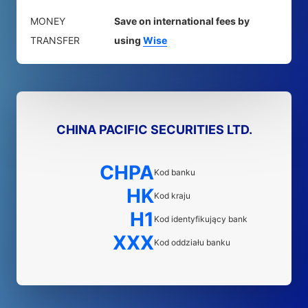
MONEY
Save on international fees by
TRANSFER
using
Wise
CHINA PACIFIC SECURITIES LTD.
CHPA
Kod banku
HK
Kod kraju
H1
Kod identyfikujący bank
XXX
Kod oddziału banku