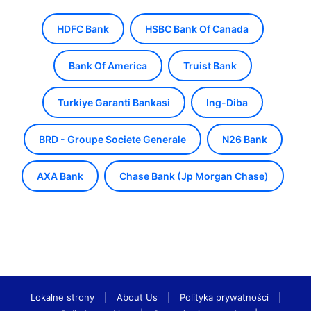
HDFC Bank
HSBC Bank Of Canada
Bank Of America
Truist Bank
Turkiye Garanti Bankasi
Ing-Diba
BRD - Groupe Societe Generale
N26 Bank
AXA Bank
Chase Bank (Jp Morgan Chase)
Lokalne strony
|
About Us
|
Polityka prywatności
|