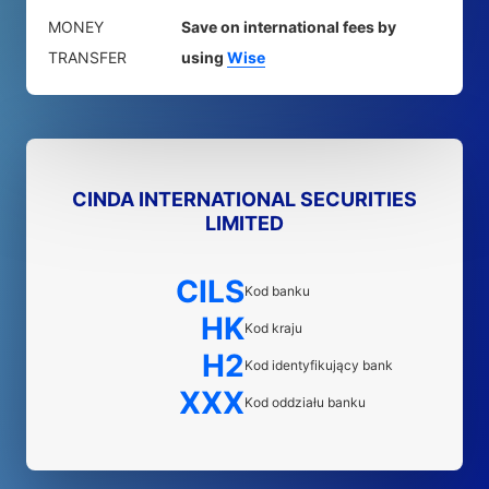
MONEY
Save on international fees by
TRANSFER
using
Wise
CINDA INTERNATIONAL SECURITIES
LIMITED
CILS
Kod banku
HK
Kod kraju
H2
Kod identyfikujący bank
XXX
Kod oddziału banku