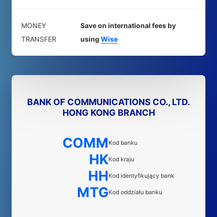
MONEY
Save on international fees by
TRANSFER
using
Wise
BANK OF COMMUNICATIONS CO., LTD.
HONG KONG BRANCH
COMM
Kod banku
HK
Kod kraju
HH
Kod identyfikujący bank
MTG
Kod oddziału banku