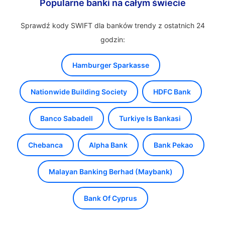
Popularne banki na całym świecie
Sprawdź kody SWIFT dla banków trendy z ostatnich 24
godzin:
Hamburger Sparkasse
Nationwide Building Society
HDFC Bank
Banco Sabadell
Turkiye Is Bankasi
Chebanca
Alpha Bank
Bank Pekao
Malayan Banking Berhad (Maybank)
Bank Of Cyprus