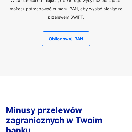
W zależności od miejsca, do którego wysyłasz pieniądze,
możesz potrzebować numeru IBAN, aby wysłać pieniądze
przelewem SWIFT.
Oblicz swój IBAN
Minusy przelewów
zagranicznych w Twoim
banku