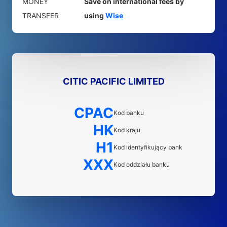
MONEY
Save on international fees by
TRANSFER
using
Wise
CITIC PACIFIC LIMITED
CPAC
Kod banku
HK
Kod kraju
H1
Kod identyfikujący bank
XXX
Kod oddziału banku