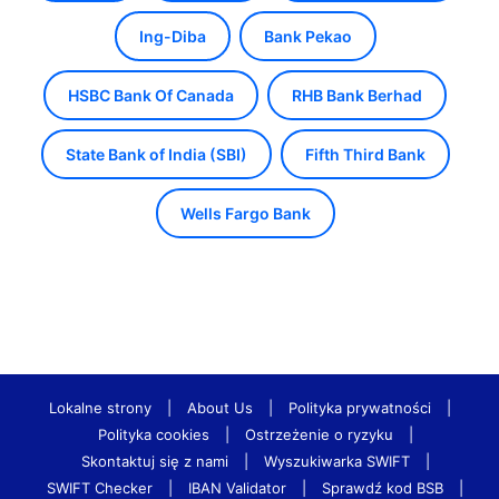
Ing-Diba
Bank Pekao
HSBC Bank Of Canada
RHB Bank Berhad
State Bank of India (SBI)
Fifth Third Bank
Wells Fargo Bank
Lokalne strony
|
About Us
|
Polityka prywatności
|
Polityka cookies
|
Ostrzeżenie o ryzyku
|
Skontaktuj się z nami
|
Wyszukiwarka SWIFT
|
SWIFT Checker
|
IBAN Validator
|
Sprawdź kod BSB
|