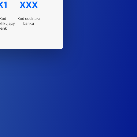
K1
XXX
Kod
Kod oddziału
yfikujący
banku
bank