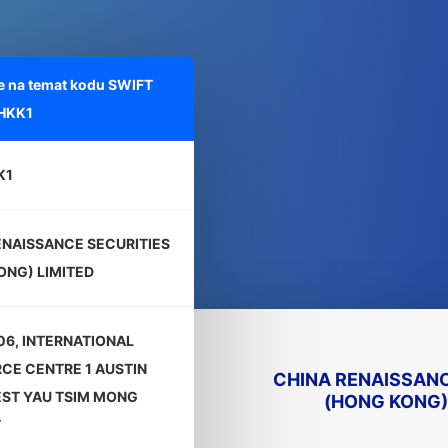
e na temat kodu SWIFT
HKK1
K1
ENAISSANCE SECURITIES
ONG) LIMITED
06, INTERNATIONAL
E CENTRE 1 AUSTIN
CHINA RENAISSANC
ST YAU TSIM MONG
(HONG KONG)
T