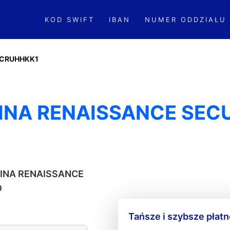
KOD SWIFT
IBAN
NUMER ODDZIAŁU
CRUHHKK1
INA RENAISSANCE SECU
CHINA RENAISSANCE
D
Tańsze i szybsze płat