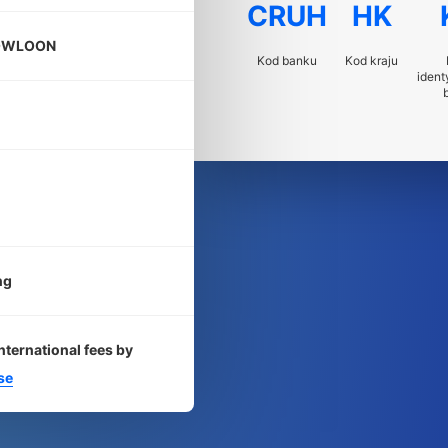
CRUH
HK
OWLOON
Kod banku
Kod kraju
ident
ng
nternational fees by
se