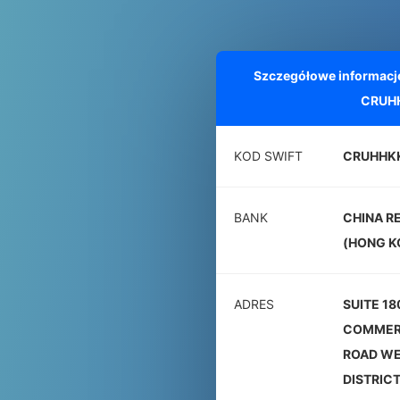
Szczegółowe informacj
CRUH
KOD SWIFT
CRUHHK
BANK
CHINA R
(HONG K
ADRES
SUITE 18
COMMERC
ROAD WE
DISTRIC