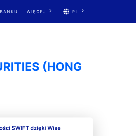
 BANKU
WIĘCEJ
PL
RITIES (HONG
ności SWIFT dzięki Wise