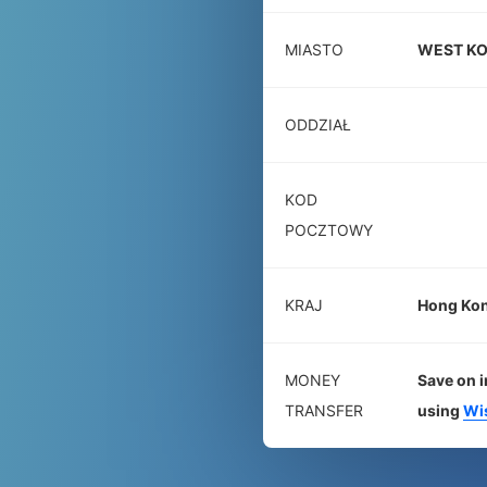
MIASTO
WEST K
ODDZIAŁ
KOD
POCZTOWY
KRAJ
Hong Ko
MONEY
Save on i
TRANSFER
using
Wi