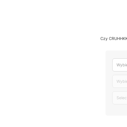
Czy CRUHHKK1 
Wybie
Wybi
Selec