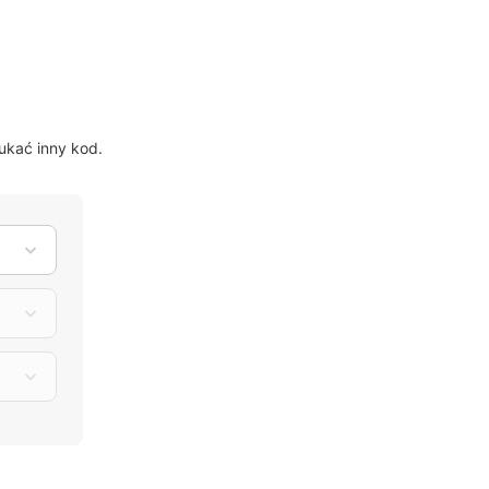
?
ukać inny kod.