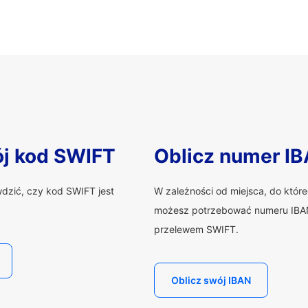
ój kod SWIFT
Oblicz numer I
wdzić, czy kod SWIFT jest
W zależności od miejsca, do któr
możesz potrzebować numeru IBAN
przelewem SWIFT.
Oblicz swój IBAN