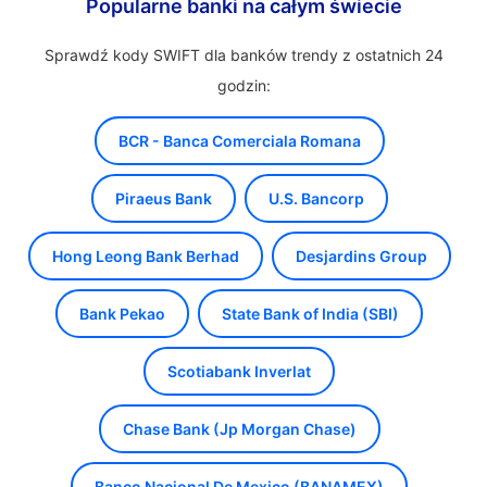
Popularne banki na całym świecie
Sprawdź kody SWIFT dla banków trendy z ostatnich 24
godzin:
BCR - Banca Comerciala Romana
Piraeus Bank
U.S. Bancorp
Hong Leong Bank Berhad
Desjardins Group
Bank Pekao
State Bank of India (SBI)
Scotiabank Inverlat
Chase Bank (Jp Morgan Chase)
Banco Nacional De Mexico (BANAMEX)