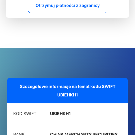
Otrzymuj płatności z zagranicy
Szczegółowe informacje na temat kodu SWIFT
UBIEHKH1
KOD SWIFT
UBIEHKH1
BANK
CHINA MERCHANTS SECURITIES