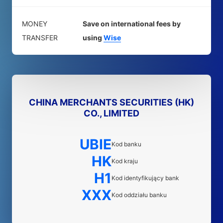
MONEY
Save on international fees by
TRANSFER
using
Wise
CHINA MERCHANTS SECURITIES (HK)
CO., LIMITED
UBIE
Kod banku
HK
Kod kraju
H1
Kod identyfikujący bank
XXX
Kod oddziału banku