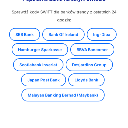
Sprawdź kody SWIFT dla banków trendy z ostatnich 24
godzin:
SEB Bank
Bank Of Ireland
Ing-Diba
Hamburger Sparkasse
BBVA Bancomer
Scotiabank Inverlat
Desjardins Group
Japan Post Bank
Lloyds Bank
Malayan Banking Berhad (Maybank)