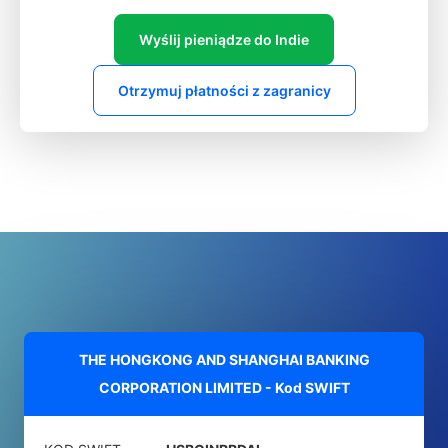
Wyślij pieniądze do Indie
Otrzymuj płatności z zagranicy
THE HONGKONG AND SHANGHAI BANKING
CORPORATION LIMITED - Kod SWIFT