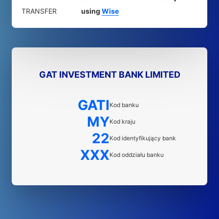
TRANSFER
using
Wise
GAT INVESTMENT BANK LIMITED
GATI
Kod banku
MY
Kod kraju
22
Kod identyfikujący bank
XXX
Kod oddziału banku