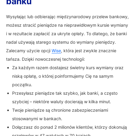
banku
Wysyłając lub odbierając międzynarodowy przelew bankowy,
możesz stracić pieniądze na nieprawidłowym kursie wymiany
i w rezultacie zapłacić za ukryte opłaty. To dlatego, że banki
nadal używają starego systemu do wymiany pieniędzy.
Zalecamy użycie opcji
Wise
, która jest zwykle znacznie
tańsza. Dzięki nowoczesnej technologii:
Za każdym razem dostajesz świetny kurs wymiany oraz
niską opłatę, o której poinformujemy Cię na samym
początku.
Przesyłasz pieniądze tak szybko, jak banki, a często
szybciej – niektóre waluty docierają w kilka minut.
Twoje pieniądze są chronione zabezpieczeniami
stosowanymi w bankach.
Dołączasz do ponad 2 milionów klientów, którzy dokonują
przelewów w 47 walutach w 70 krajach.