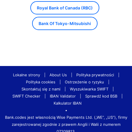
Royal Bank of Canada (RBC)
Bank Of Tokyo-Mitsubishi
Lokalne strony
|
About Us
|
Polityka prywatności
|
Polityka cookies
|
Ostrzeżenie o ryzyku
|
Skontaktuj się z nami
|
Wyszukiwarka SWIFT
|
SWIFT Checker
|
IBAN Validator
|
Sprawdź kod BSB
|
Kalkulator IBAN
•
Bank.codes jest własnością Wise Payments Ltd. („WE”, „US”), firmy
zarejestrowanej zgodnie z prawem Anglii i Walii z numerem
07209813.