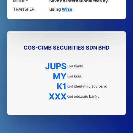
MONEY
Save on international fees by
TRANSFER
using
Wise
CGS-CIMB SECURITIES SDN BHD
JUPS
Kod banku
MY
Kod kraju
K1
Kod identyfikujący bank
XXX
Kod oddziału banku