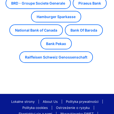
BRD - Groupe Societe Generale
Piraeus Bank
Hamburger Sparkasse
National Bank of Canada
Bank Of Baroda
Bank Pekao
Raiffeisen Schweiz Genossenschaft
Lokalne strony
|
About Us
|
Polityka prywatności
|
Polityka cookies
|
Ostrzeżenie o ryzyku
|
Skontaktuj się z nami
|
Wyszukiwarka SWIFT
|