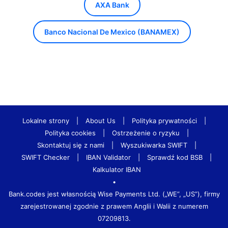
AXA Bank
Banco Nacional De Mexico (BANAMEX)
Lokalne strony
|
About Us
|
Polityka prywatności
|
Polityka cookies
|
Ostrzeżenie o ryzyku
|
Skontaktuj się z nami
|
Wyszukiwarka SWIFT
|
SWIFT Checker
|
IBAN Validator
|
Sprawdź kod BSB
|
Kalkulator IBAN
•
Bank.codes jest własnością Wise Payments Ltd. („WE”, „US”), firmy
zarejestrowanej zgodnie z prawem Anglii i Walii z numerem
07209813.