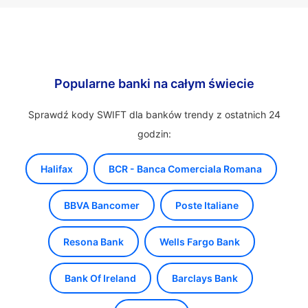
Popularne banki na całym świecie
Sprawdź kody SWIFT dla banków trendy z ostatnich 24
godzin:
Halifax
BCR - Banca Comerciala Romana
BBVA Bancomer
Poste Italiane
Resona Bank
Wells Fargo Bank
Bank Of Ireland
Barclays Bank