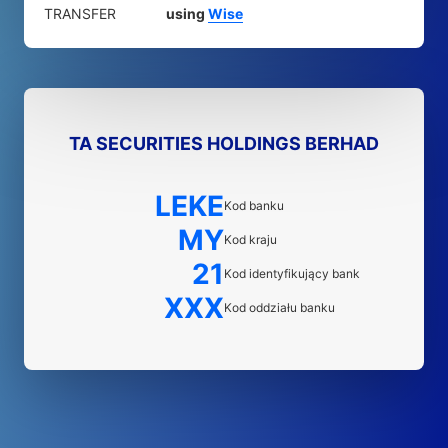
TRANSFER
using
Wise
TA SECURITIES HOLDINGS BERHAD
LEKE
Kod banku
MY
Kod kraju
21
Kod identyfikujący bank
XXX
Kod oddziału banku