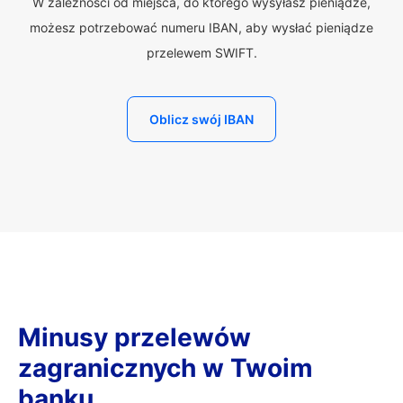
W zależności od miejsca, do którego wysyłasz pieniądze,
możesz potrzebować numeru IBAN, aby wysłać pieniądze
przelewem SWIFT.
Oblicz swój IBAN
Minusy przelewów
zagranicznych w Twoim
banku