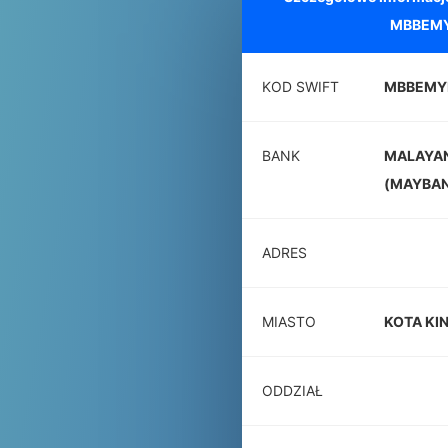
MBBEMY
KOD SWIFT
MBBEMY
BANK
MALAYAN
(MAYBA
ADRES
MIASTO
KOTA KI
ODDZIAŁ