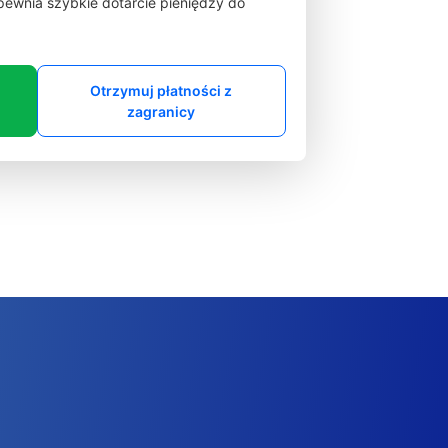
zapewnia szybkie dotarcie pieniędzy do
Otrzymuj płatności z
zagranicy