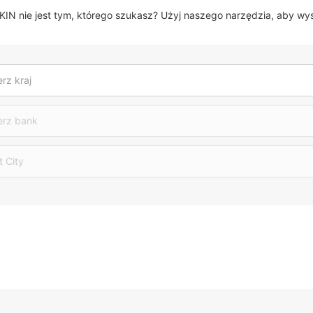
 nie jest tym, którego szukasz? Użyj naszego narzędzia, aby wy
rz kraj
erz bank
t City