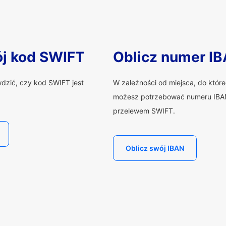
ój kod SWIFT
Oblicz numer I
wdzić, czy kod SWIFT jest
W zależności od miejsca, do któr
możesz potrzebować numeru IBAN
przelewem SWIFT.
Oblicz swój IBAN