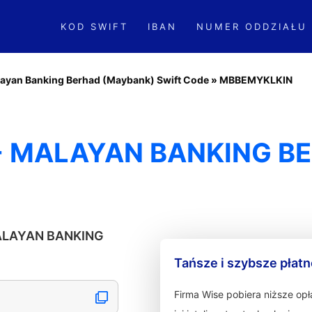
KOD SWIFT
IBAN
NUMER ODDZIAŁU
ayan Banking Berhad (Maybank) Swift Code
»
MBBEMYKLKIN
- MALAYAN BANKING B
MALAYAN BANKING
Tańsze i szybsze płat
Firma Wise pobiera niższe op