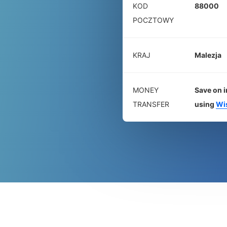
KOD
88000
POCZTOWY
KRAJ
Malezja
MONEY
Save on i
TRANSFER
using
Wi