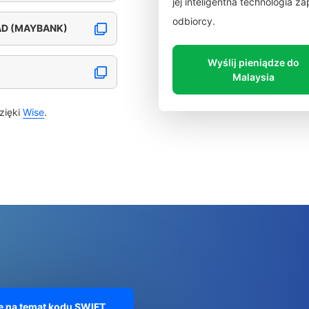
jej inteligentna technologia 
odbiorcy.
AD (MAYBANK)
Wyślij pieniądze do
Malaysia
zięki
Wise
.
e na temat kodu SWIFT