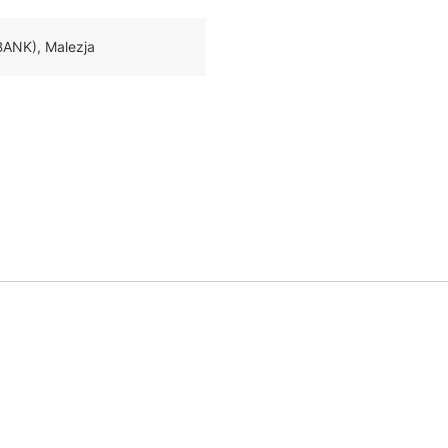
ANK), Malezja
?