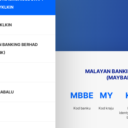
KLKIN
KLKIN
 BANKING BERHAD
NK)
MALAYAN BANKI
(MAYBA
NABALU
MBBE
MY
Kod banku
Kod kraju
ident