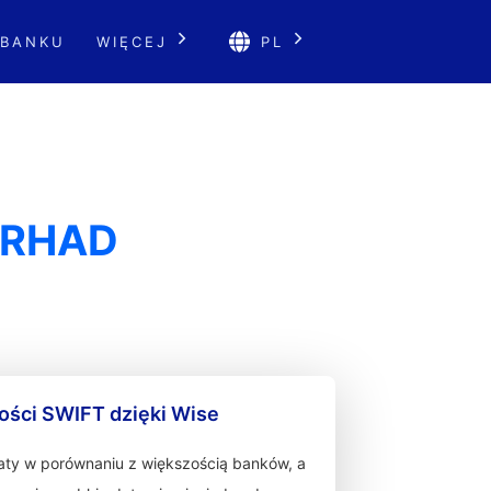
 BANKU
WIĘCEJ
PL
ERHAD
ności SWIFT dzięki Wise
łaty w porównaniu z większością banków, a