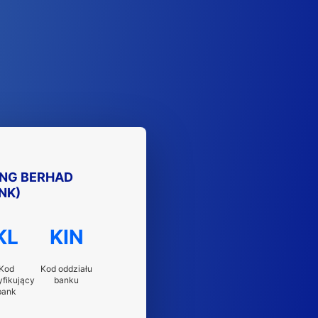
NG BERHAD
NK)
KL
KIN
Kod
Kod oddziału
yfikujący
banku
bank