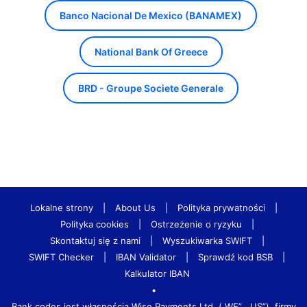
Banco Nacional De Mexico (BANAMEX)
National Bank Of Greece
BRD - Groupe Societe Generale
Lokalne strony
|
About Us
|
Polityka prywatności
|
Polityka cookies
|
Ostrzeżenie o ryzyku
|
Skontaktuj się z nami
|
Wyszukiwarka SWIFT
|
SWIFT Checker
|
IBAN Validator
|
Sprawdź kod BSB
|
Kalkulator IBAN
•
Bank.codes jest własnością Wise Payments Ltd. („WE”, „US”), firmy