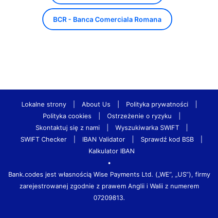
BCR - Banca Comerciala Romana
Lokalne strony
|
About Us
|
Polityka prywatności
|
Polityka cookies
|
Ostrzeżenie o ryzyku
|
Skontaktuj się z nami
|
Wyszukiwarka SWIFT
|
SWIFT Checker
|
IBAN Validator
|
Sprawdź kod BSB
|
Kalkulator IBAN
•
Bank.codes jest własnością Wise Payments Ltd. („WE”, „US”), firmy
zarejestrowanej zgodnie z prawem Anglii i Walii z numerem
07209813.