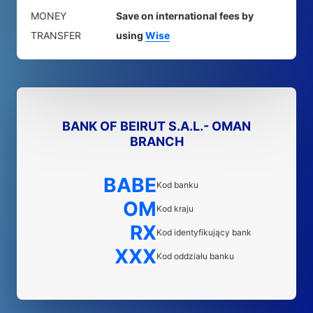
MONEY
Save on international fees by
TRANSFER
using
Wise
BANK OF BEIRUT S.A.L.- OMAN
BRANCH
BABE
Kod banku
OM
Kod kraju
RX
Kod identyfikujący bank
XXX
Kod oddziału banku