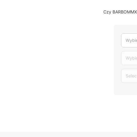
Czy BARBOMMXSAL
Wybie
Wybi
Selec