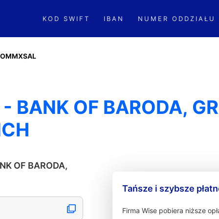
KOD SWIFT
IBAN
NUMER ODDZIAŁU
BOMMXSAL
- BANK OF BARODA, G
NCH
ANK OF BARODA,
Tańsze i szybsze płat
Firma Wise pobiera niższe op