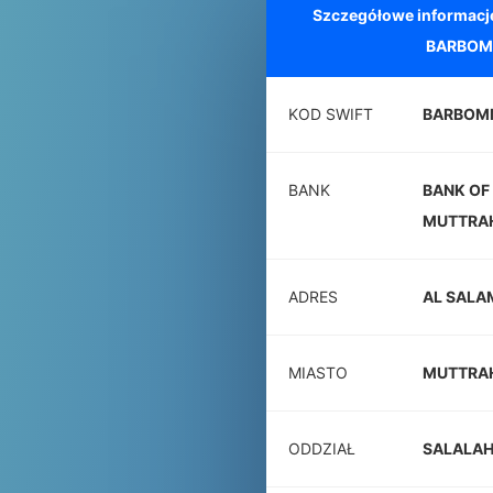
Szczegółowe informacj
BARBOM
KOD SWIFT
BARBOM
BANK
BANK OF
MUTTRA
ADRES
AL SALA
MIASTO
MUTTRA
ODDZIAŁ
SALALAH