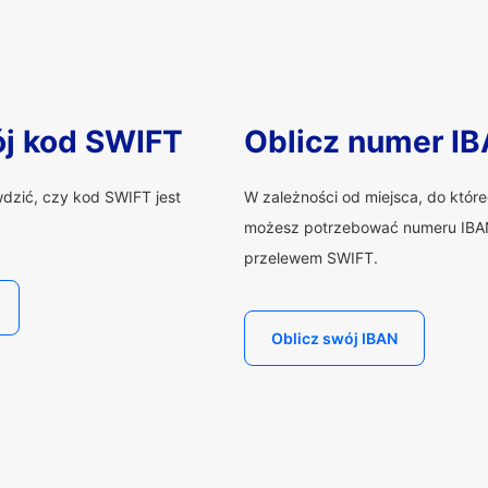
ój kod SWIFT
Oblicz numer I
wdzić, czy kod SWIFT jest
W zależności od miejsca, do któr
możesz potrzebować numeru IBAN
przelewem SWIFT.
Oblicz swój IBAN