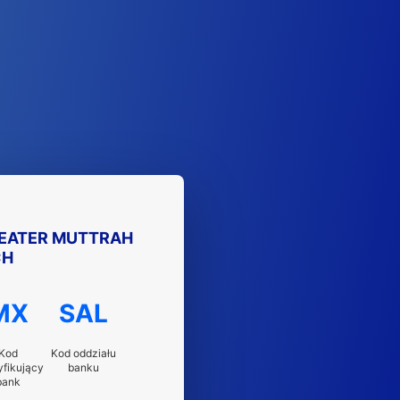
REATER MUTTRAH
CH
MX
SAL
Kod
Kod oddziału
yfikujący
banku
bank