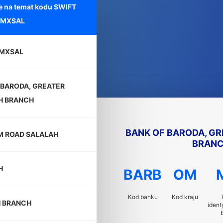
e na temat kodu SWIFT
MXSAL
MXSAL
 BARODA, GREATER
H BRANCH
BANK OF BARODA, G
M ROAD SALALAH
BRAN
H
BARB
OM
Kod banku
Kod kraju
 BRANCH
ident