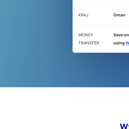
KRAJ
Oman
MONEY
Save on
TRANSFER
using
W
W