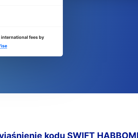
 international fees by
ise
yjaśnienie kodu SWIFT HABBOM