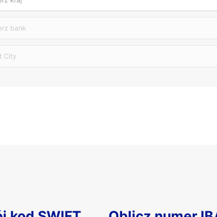
erz bank
t City
ój kod SWIFT
Oblicz numer I