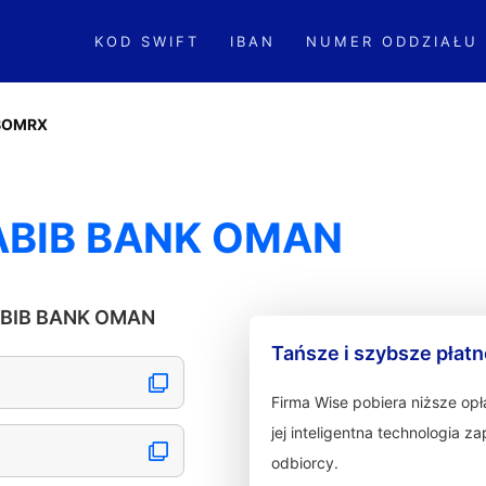
KOD SWIFT
IBAN
NUMER ODDZIAŁU
BOMRX
ABIB BANK OMAN
HABIB BANK OMAN
Tańsze i szybsze płat
Firma Wise pobiera niższe op
jej inteligentna technologia 
odbiorcy.