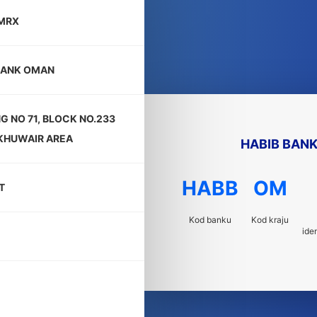
MRX
BANK OMAN
NG NO 71, BLOCK NO.233
 KHUWAIR AREA
HABIB BAN
HABB
OM
T
Kod banku
Kod kraju
ide