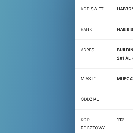
KOD SWIFT
HABBO
BANK
HABIB 
ADRES
BUILDI
281 AL
MIASTO
MUSCA
ODDZIAŁ
KOD
112
POCZTOWY