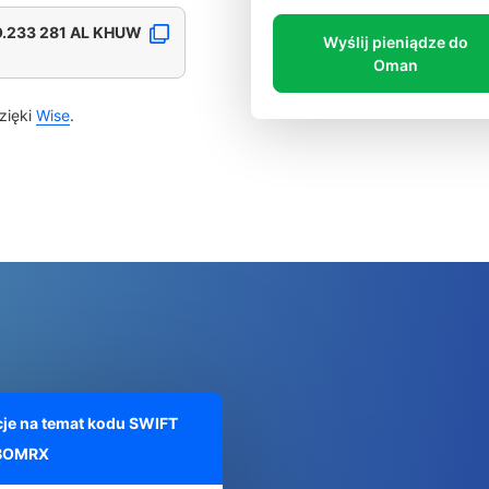
O.233 281 AL KHUW
Wyślij pieniądze do
Oman
zięki
Wise
.
je na temat kodu SWIFT
BOMRX