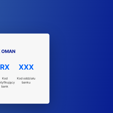
K OMAN
RX
XXX
Kod
Kod oddziału
ntyfikujący
banku
bank