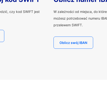
wdzić, czy kod SWIFT jest
W zależności od miejsca, do któr
możesz potrzebować numeru IBAN
przelewem SWIFT.
Oblicz swój IBAN