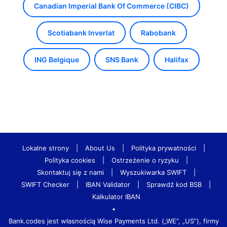
Canadian Imperial Bank Of Commerce (CIBC)
Scotiabank Inverlat
Rabobank
ING Belgique
SNS Bank
Halifax
Lokalne strony
|
About Us
|
Polityka prywatności
|
Polityka cookies
|
Ostrzeżenie o ryzyku
|
Skontaktuj się z nami
|
Wyszukiwarka SWIFT
|
SWIFT Checker
|
IBAN Validator
|
Sprawdź kod BSB
|
Kalkulator IBAN
•
Bank.codes jest własnością Wise Payments Ltd. („WE”, „US”), firmy